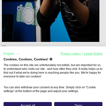
Home
English
Privacy policy
|
Legal Notice
Aus- und Weiterbildungen
Cookies, Cookies, Cookies! 🍪
Adobe Photoshop - Praxiswissen…
The cookies on this site are unfortunately not edible, but are important for us
to understand who visits our site - and how often they visit. It really helps us to
Adobe Photoshop -
find out if what we're doing here is reaching people like you. We're happy for
everyone to take our cookies!
Praxiswissen und KI für
You can also withdraw your consent at any time. Simply click on “Cookie
vielseitige Anwendungen
settings” at the bottom of the page and adjust your settings.
IFP Gesellschaft für Fortbildung und
Accept all
Deny