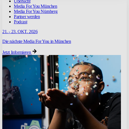
Übersicht
Media For You München
Media For You Nürnberg
Partner werden
Podcast
21. - 23. OKT. 2026
Die nächste Media For You in München
Jetzt Informieren