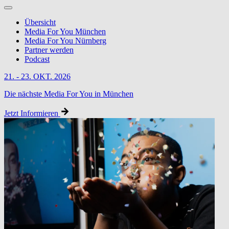
Übersicht
Media For You München
Media For You Nürnberg
Partner werden
Podcast
21. - 23. OKT. 2026
Die nächste Media For You in München
Jetzt Informieren