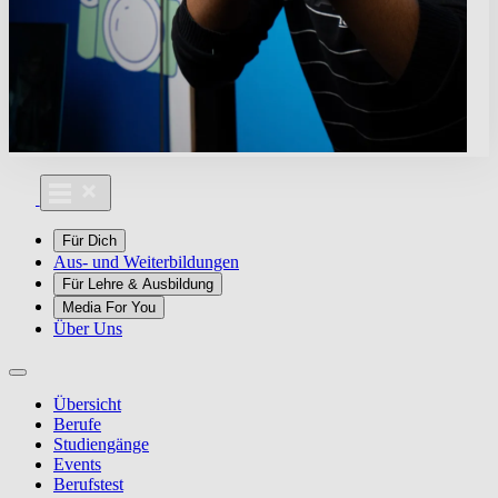
Für Dich
Aus- und Weiterbildungen
Für Lehre & Ausbildung
Media For You
Über Uns
Übersicht
Berufe
Studiengänge
Events
Berufstest