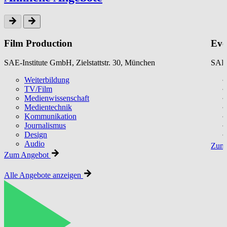
Film Production
Eve
SAE-Institute GmbH, Zielstattstr. 30, München
SAE-
Weiterbildung
TV/Film
Medienwissenschaft
Medientechnik
Kommunikation
Journalismus
Design
Audio
Zum 
Zum Angebot
Alle Angebote anzeigen