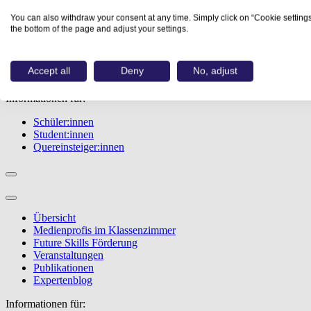
Übersicht
You can also withdraw your consent at any time. Simply click on “Cookie settings
Berufe
the bottom of the page and adjust your settings.
Studiengänge
Events
Berufstest
Accept all
Deny
No, adjust
Bewerbungstipps
Informationen für:
Schüler:innen
Student:innen
Quereinsteiger:innen
Übersicht
Medienprofis im Klassenzimmer
Future Skills Förderung
Veranstaltungen
Publikationen
Expertenblog
Informationen für: