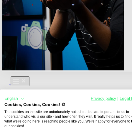
Für Dich
English
Privacy policy
|
Legal 
Aus- und Weiterbildungen
Cookies, Cookies, Cookies! 🍪
Für Lehre & Ausbildung
Media For You
The cookies on this site are unfortunately not edible, but are important for us to
understand who visits our site - and how often they visit. It really helps us to find o
Über Uns
what we're doing here is reaching people like you. We're happy for everyone to 
our cookies!