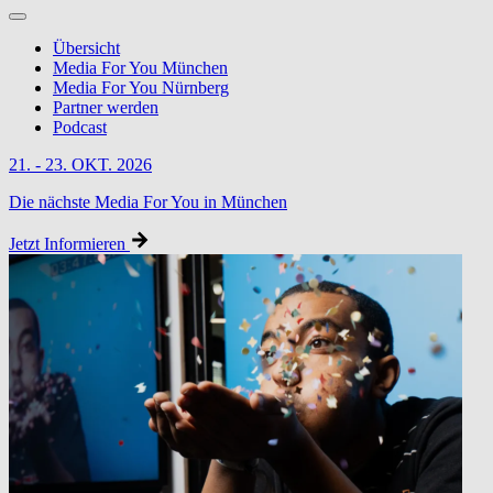
Übersicht
Media For You München
Media For You Nürnberg
Partner werden
Podcast
21. - 23. OKT. 2026
Die nächste Media For You in München
Jetzt Informieren