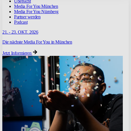
Übersicht
Media For You München
Media For You Nürnberg
Partner werden
Podcast
21. - 23. OKT. 2026
Die nächste Media For You in München
Jetzt Informieren