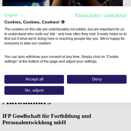
English
Privacy policy
|
Legal Notice
Cookies, Cookies, Cookies! 🍪
The cookies on this site are unfortunately not edible, but are important for us
to understand who visits our site - and how often they visit. It really helps us to
find out if what we're doing here is reaching people like you. We're happy for
everyone to take our cookies!
You can also withdraw your consent at any time. Simply click on “Cookie
settings” at the bottom of the page and adjust your settings.
Home
Aus- und Weiterbildungen
Adobe® Photoshop® Aufbaukurs (IFP…
Accept all
Deny
Adobe® Photoshop®
No, adjust
Aufbaukurs
IFP Gesellschaft für Fortbildung und
Personalentwicklung mbH