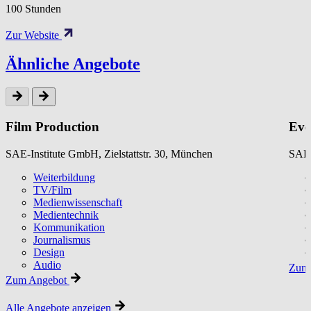
100 Stunden
Zur Website
Ähnliche Angebote
Film Production
Eve
SAE-Institute GmbH, Zielstattstr. 30, München
SAE-
Weiterbildung
TV/Film
Medienwissenschaft
Medientechnik
Kommunikation
Journalismus
Design
Audio
Zum 
Zum Angebot
Alle Angebote anzeigen