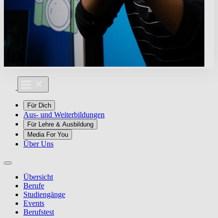
Für Dich
Aus- und Weiterbildungen
Für Lehre & Ausbildung
Media For You
Über Uns
Übersicht
Berufe
Studiengänge
Events
Berufstest