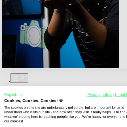
Für Dich
English
Privacy policy
|
Legal 
Aus- und Weiterbildungen
Cookies, Cookies, Cookies! 🍪
Für Lehre & Ausbildung
Media For You
The cookies on this site are unfortunately not edible, but are important for us to
understand who visits our site - and how often they visit. It really helps us to find o
Über Uns
what we're doing here is reaching people like you. We're happy for everyone to 
our cookies!