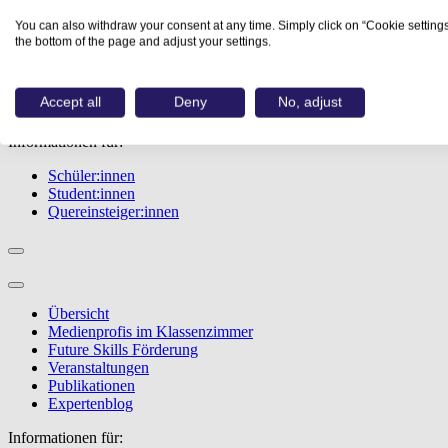
Übersicht
You can also withdraw your consent at any time. Simply click on “Cookie settings
Berufe
the bottom of the page and adjust your settings.
Studiengänge
Events
Berufstest
Accept all
Deny
No, adjust
Bewerbungstipps
Informationen für:
Schüler:innen
Student:innen
Quereinsteiger:innen
Übersicht
Medienprofis im Klassenzimmer
Future Skills Förderung
Veranstaltungen
Publikationen
Expertenblog
Informationen für: