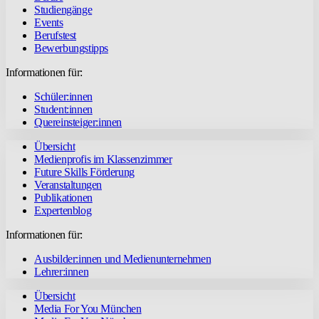
Studiengänge
Events
Berufstest
Bewerbungstipps
Informationen für:
Schüler:innen
Student:innen
Quereinsteiger:innen
Übersicht
Medienprofis im Klassenzimmer
Future Skills Förderung
Veranstaltungen
Publikationen
Expertenblog
Informationen für:
Ausbilder:innen und Medienunternehmen
Lehrer:innen
Übersicht
Media For You München