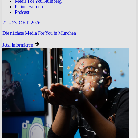
Media For You Nürnberg
Partner werden
Podcast
21. - 23. OKT. 2026
Die nächste Media For You in München
Jetzt Informieren