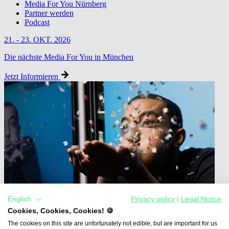
Media For You Nürnberg
Partner werden
Podcast
21. - 23. OKT. 2026
Die nächste Media For You in München
Jetzt Informieren
English
Privacy policy
|
Legal Notice
Cookies, Cookies, Cookies! 🍪
The cookies on this site are unfortunately not edible, but are important for us