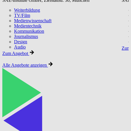
SAE-Institute GmbH, Zielstattstr. 30, München
SAE-
Weiterbildung
TV/Film
Medienwissenschaft
Medientechnik
Kommunikation
Journalismus
Design
Audio
Zum 
Zum Angebot
Alle Angebote anzeigen