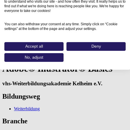
to understand who visits our site - and how often they visit. It really helps us to
find out if what we're doing here is reaching people like you. We're happy for
everyone to take our cookies!
You can also withdraw your consent at any time. Simply click on “Cookie
settings” at the bottom of the page and adjust your settings.
Home
Accept all
Deny
Aus- und Weiterbildungen
Adobe® Illustrator® Basics (vhs-Weiterbildungsakademie…
No, adjust
Adobe® Illustrator® Basics
vhs-Weiterbildungsakademie Kelheim e.V.
Bildungsweg
Weiterbildung
Branche