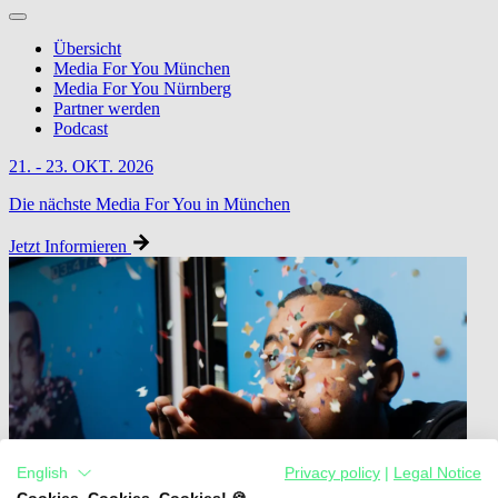
Übersicht
Media For You München
Media For You Nürnberg
Partner werden
Podcast
21. - 23. OKT. 2026
Die nächste Media For You in München
Jetzt Informieren
English
Privacy policy
|
Legal Notice