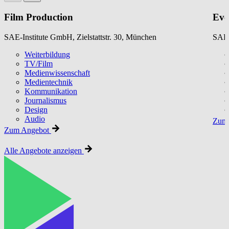
Film Production
Eve
SAE-Institute GmbH, Zielstattstr. 30, München
SAE-
Weiterbildung
TV/Film
Medienwissenschaft
Medientechnik
Kommunikation
Journalismus
Design
Audio
Zum 
Zum Angebot
Alle Angebote anzeigen