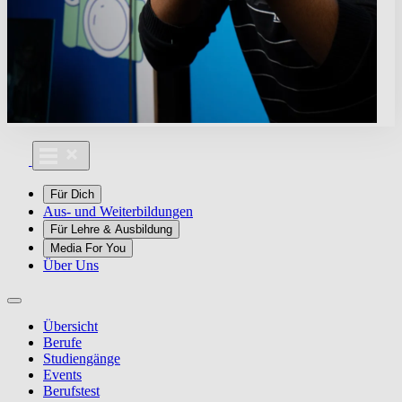
Für Dich
Aus- und Weiterbildungen
Für Lehre & Ausbildung
Media For You
Über Uns
Übersicht
Berufe
Studiengänge
Events
Berufstest