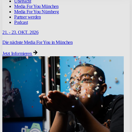
Übersicht
Media For You München
Media For You Nürnberg
Partner werden
Podcast
21. - 23. OKT. 2026
Die nächste Media For You in München
Jetzt Informieren