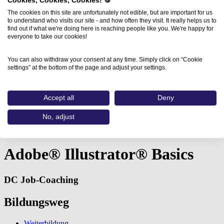
Cookies, Cookies, Cookies! 🍪
The cookies on this site are unfortunately not edible, but are important for us
to understand who visits our site - and how often they visit. It really helps us to
find out if what we're doing here is reaching people like you. We're happy for
everyone to take our cookies!
You can also withdraw your consent at any time. Simply click on “Cookie
settings” at the bottom of the page and adjust your settings.
Accept all
Deny
Home
No, adjust
Aus- und Weiterbildungen
Adobe® Illustrator® Basics (DC…
Adobe® Illustrator® Basics
DC Job-Coaching
Bildungsweg
Weiterbildung