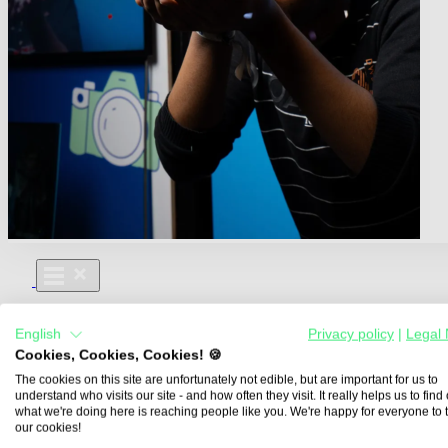
Für Dich
English
Privacy policy
|
Legal 
Aus- und Weiterbildungen
Cookies, Cookies, Cookies! 🍪
Für Lehre & Ausbildung
Media For You
The cookies on this site are unfortunately not edible, but are important for us to
understand who visits our site - and how often they visit. It really helps us to find o
Über Uns
what we're doing here is reaching people like you. We're happy for everyone to 
our cookies!