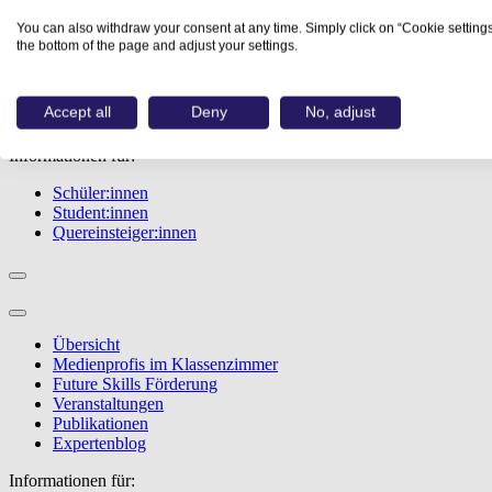
Übersicht
You can also withdraw your consent at any time. Simply click on “Cookie settings
Berufe
the bottom of the page and adjust your settings.
Studiengänge
Events
Berufstest
Accept all
Deny
No, adjust
Bewerbungstipps
Informationen für:
Schüler:innen
Student:innen
Quereinsteiger:innen
Übersicht
Medienprofis im Klassenzimmer
Future Skills Förderung
Veranstaltungen
Publikationen
Expertenblog
Informationen für: