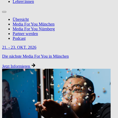
Lehrer:innen
Übersicht
Media For You München
Media For You Nürnberg
Partner werden
Podcast
21. - 23. OKT. 2026
Die nächste Media For You in München
Jetzt Informieren