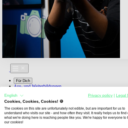
Für Dich
Aus- und Weiterbildungen
Für Lehre & Ausbildung
English
Privacy policy
|
Legal 
Media For You
Cookies, Cookies, Cookies! 🍪
Über Uns
The cookies on this site are unfortunately not edible, but are important for us to
understand who visits our site - and how often they visit. It really helps us to find o
what we're doing here is reaching people like you. We're happy for everyone to 
our cookies!
Übersicht
Berufe