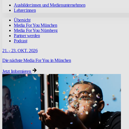
Ausbilder:innen und Medienunternehmen
Lehrer:innen
Übersicht
Media For You München
Media For You Nürnberg
Partner werden
Podcast
21. - 23. OKT. 2026
Die nächste Media For You in München
Jetzt Informieren