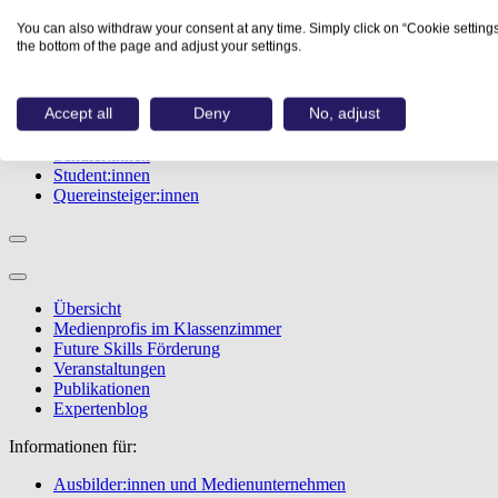
Studiengänge
You can also withdraw your consent at any time. Simply click on “Cookie settings
Events
the bottom of the page and adjust your settings.
Berufstest
Bewerbungstipps
Accept all
Deny
No, adjust
Informationen für:
Schüler:innen
Student:innen
Quereinsteiger:innen
Übersicht
Medienprofis im Klassenzimmer
Future Skills Förderung
Veranstaltungen
Publikationen
Expertenblog
Informationen für:
Ausbilder:innen und Medienunternehmen