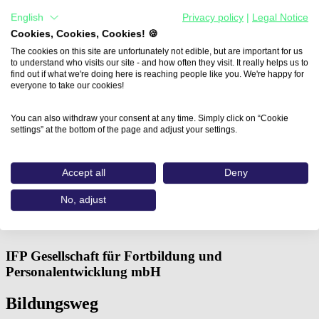
English
Privacy policy
|
Legal Notice
Cookies, Cookies, Cookies! 🍪
The cookies on this site are unfortunately not edible, but are important for us
to understand who visits our site - and how often they visit. It really helps us to
find out if what we're doing here is reaching people like you. We're happy for
everyone to take our cookies!
You can also withdraw your consent at any time. Simply click on “Cookie
settings” at the bottom of the page and adjust your settings.
Home
Aus- und Weiterbildungen
Accept all
Deny
Adobe® Animate® Basics (IFP…
No, adjust
Adobe® Animate® Basics
IFP Gesellschaft für Fortbildung und
Personalentwicklung mbH
Bildungsweg