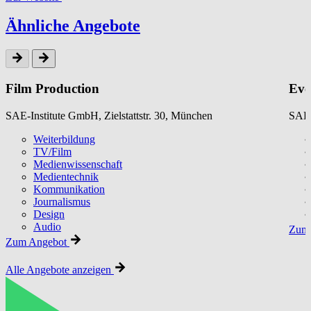
Ähnliche Angebote
Film Production
Eve
SAE-Institute GmbH, Zielstattstr. 30, München
SAE-
Weiterbildung
TV/Film
Medienwissenschaft
Medientechnik
Kommunikation
Journalismus
Design
Audio
Zum 
Zum Angebot
Alle Angebote anzeigen