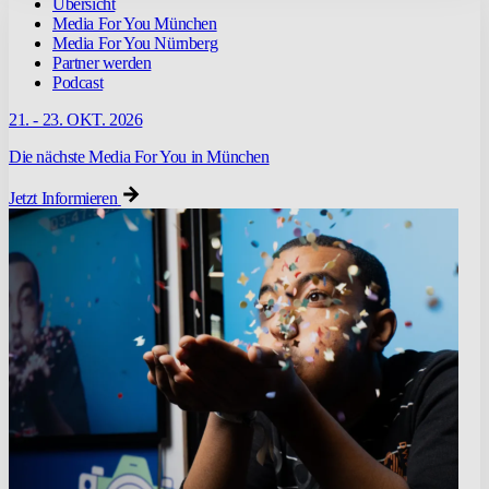
Übersicht
Media For You München
Media For You Nürnberg
Partner werden
Podcast
21. - 23. OKT. 2026
Die nächste Media For You in München
Jetzt Informieren