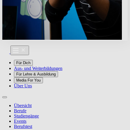
Für Dich
Aus- und Weiterbildungen
Für Lehre & Ausbildung
Media For You
Über Uns
Übersicht
Berufe
Studiengänge
Events
Berufstest