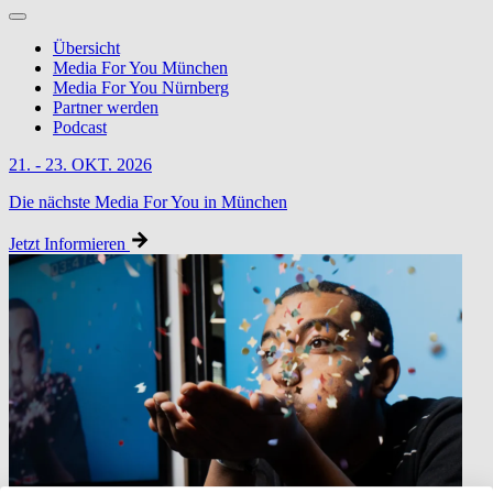
Übersicht
Media For You München
Media For You Nürnberg
Partner werden
Podcast
21. - 23. OKT. 2026
Die nächste Media For You in München
Jetzt Informieren