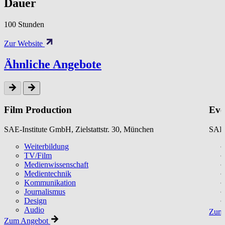
Dauer
100 Stunden
Zur Website
Ähnliche Angebote
Film Production
Eve
SAE-Institute GmbH, Zielstattstr. 30, München
SAE-
Weiterbildung
TV/Film
Medienwissenschaft
Medientechnik
Kommunikation
Journalismus
Design
Audio
Zum 
Zum Angebot