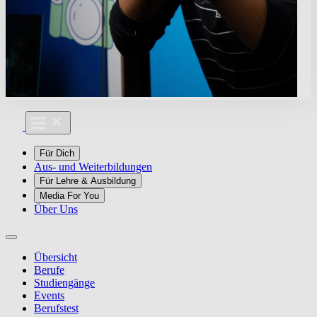
Für Dich
Aus- und Weiterbildungen
Für Lehre & Ausbildung
Media For You
Über Uns
Übersicht
Berufe
Studiengänge
Events
Berufstest