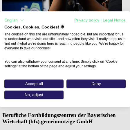
English
Privacy policy
|
Legal Notice
Cookies, Cookies, Cookies! 🍪
The cookies on this site are unfortunately not edible, but are important for us
to understand who visits our site - and how often they visit. It really helps us to
find out if what we're doing here is reaching people like you. We're happy for
everyone to take our cookies!
You can also withdraw your consent at any time. Simply click on “Cookie
Home
settings” at the bottom of the page and adjust your settings.
Aus- und Weiterbildungen
Adobe® After Effects® Aufbaukurs…
Accept all
Deny
Adobe® After Effects®
No, adjust
Aufbaukurs
Berufliche Fortbildungszentren der Bayerischen
Wirtschaft (bfz) gemeinnützige GmbH