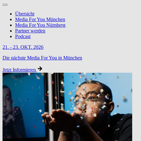
Übersicht
Media For You München
Media For You Nürnberg
Partner werden
Podcast
21. - 23. OKT. 2026
Die nächste Media For You in München
Jetzt Informieren