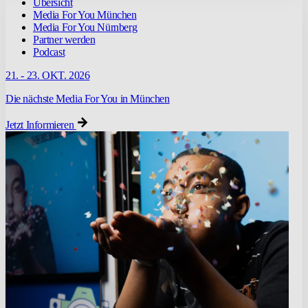
Übersicht
Media For You München
Media For You Nürnberg
Partner werden
Podcast
21. - 23. OKT. 2026
Die nächste Media For You in München
Jetzt Informieren