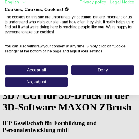
English
Privacy policy
|
Legal Notice
Cookies, Cookies, Cookies! 🍪
The cookies on this site are unfortunately not edible, but are important for us
to understand who visits our site - and how often they visit. It really helps us to
find out if what we're doing here is reaching people like you. We're happy for
everyone to take our cookies!
You can also withdraw your consent at any time. Simply click on “Cookie
settings” at the bottom of the page and adjust your settings.
Home
Accept all
Deny
Aus- und Weiterbildungen
3D / CGI für…
No, adjust
3D / CGI für 3D-Druck in der
3D-Software MAXON ZBrush
IFP Gesellschaft für Fortbildung und
Personalentwicklung mbH