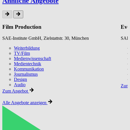
Ähnliche Angebote
Film Production
Eve
SAE-Institute GmbH, Zielstattstr. 30, München
SAE-
Weiterbildung
TV/Film
Medienwissenschaft
Medientechnik
Kommunikation
Journalismus
Design
Audio
Zum 
Zum Angebot
Alle Angebote anzeigen