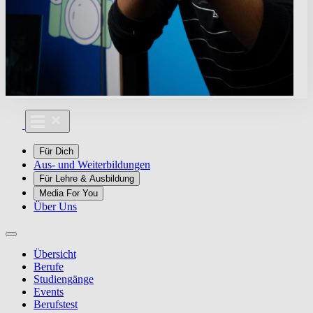
Für Dich
Aus- und Weiterbildungen
Für Lehre & Ausbildung
Media For You
Über Uns
Übersicht
Berufe
Studiengänge
Events
Berufstest