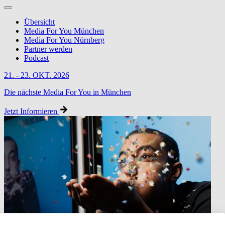
Übersicht
Media For You München
Media For You Nürnberg
Partner werden
Podcast
21. - 23. OKT. 2026
Die nächste Media For You in München
Jetzt Informieren