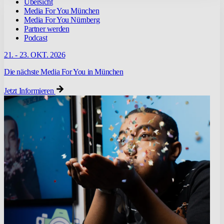
Übersicht
Media For You München
Media For You Nürnberg
Partner werden
Podcast
21. - 23. OKT. 2026
Die nächste Media For You in München
Jetzt Informieren