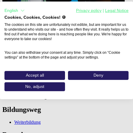
English
Privacy policy
|
Legal Notice
Cookies, Cookies, Cookies! 🍪
The cookies on this site are unfortunately not edible, but are important for us
to understand who visits our site - and how often they visit. It really helps us to
find out if what we're doing here is reaching people like you. We're happy for
everyone to take our cookies!
Home
Aus- und Weiterbildungen
You can also withdraw your consent at any time. Simply click on “Cookie
3D / CGI Basics…
settings” at the bottom of the page and adjust your settings.
3D / CGI Basics in der 3D-
Accept all
Deny
Software Autodesk 3Ds Max
No, adjust
vhs-Weiterbildungsakademie Kelheim e.V.
Bildungsweg
Weiterbildung