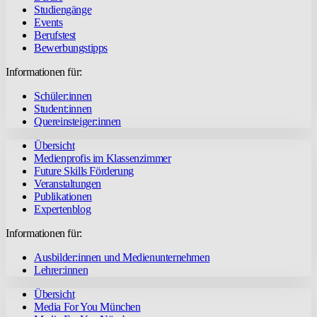
Studiengänge
Events
Berufstest
Bewerbungstipps
Informationen für:
Schüler:innen
Student:innen
Quereinsteiger:innen
Übersicht
Medienprofis im Klassenzimmer
Future Skills Förderung
Veranstaltungen
Publikationen
Expertenblog
Informationen für:
Ausbilder:innen und Medienunternehmen
Lehrer:innen
Übersicht
Media For You München