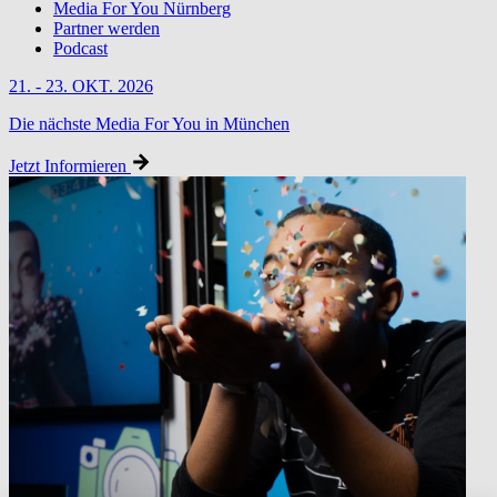
Media For You Nürnberg
Partner werden
Podcast
21. - 23. OKT. 2026
Die nächste Media For You in München
Jetzt Informieren