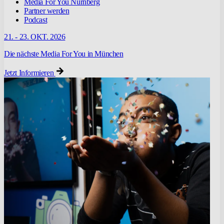
Media For You Nürnberg
Partner werden
Podcast
21. - 23. OKT. 2026
Die nächste Media For You in München
Jetzt Informieren