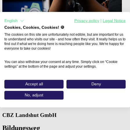
English
Privacy policy
|
Legal Notice
Cookies, Cookies, Cookies! 🍪
The cookies on this site are unfortunately not edible, but are important for us
to understand who visits our site - and how often they visit. It really helps us to
find out if what we're doing here is reaching people like you. We're happy for
everyone to take our cookies!
You can also withdraw your consent at any time. Simply click on “Cookie
Home
settings” at the bottom of the page and adjust your settings.
Aus- und Weiterbildungen
3D / CGI Basics…
Accept all
Deny
3D / CGI Basics in der 3D-
No, adjust
Software Autodesk 3Ds Max
CBZ Landshut GmbH
Bildungsweg