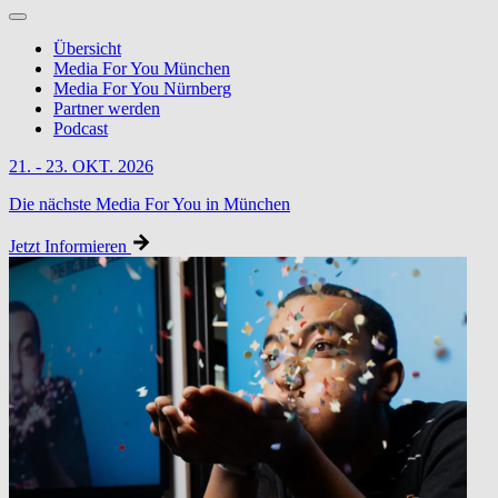
Übersicht
Media For You München
Media For You Nürnberg
Partner werden
Podcast
21. - 23. OKT. 2026
Die nächste Media For You in München
Jetzt Informieren