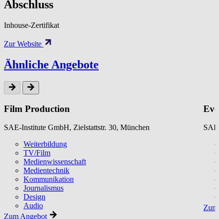
Abschluss
Inhouse-Zertifikat
Zur Website
Ähnliche Angebote
Film Production
Eve
SAE-Institute GmbH, Zielstattstr. 30, München
SAE-
Weiterbildung
TV/Film
Medienwissenschaft
Medientechnik
Kommunikation
Journalismus
Design
Audio
Zum 
Zum Angebot