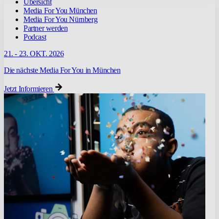
Übersicht
Media For You München
Media For You Nürnberg
Partner werden
Podcast
21. - 23. OKT. 2026
Die nächste Media For You in München
Jetzt Informieren