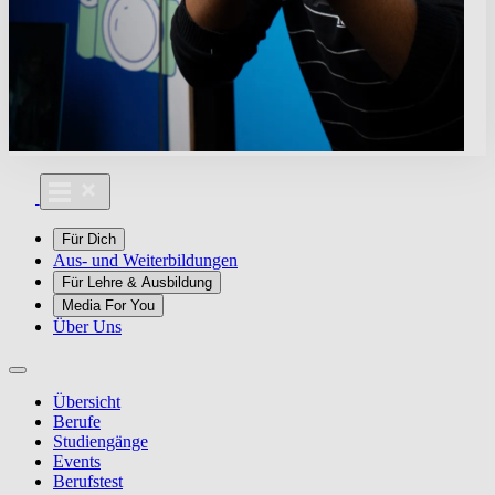
Für Dich
Aus- und Weiterbildungen
Für Lehre & Ausbildung
Media For You
Über Uns
Übersicht
Berufe
Studiengänge
Events
Berufstest