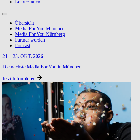
Lehrer:innen
Übersicht
Media For You München
Media For You Nürnberg
Partner werden
Podcast
21. - 23. OKT. 2026
Die nächste Media For You in München
Jetzt Informieren