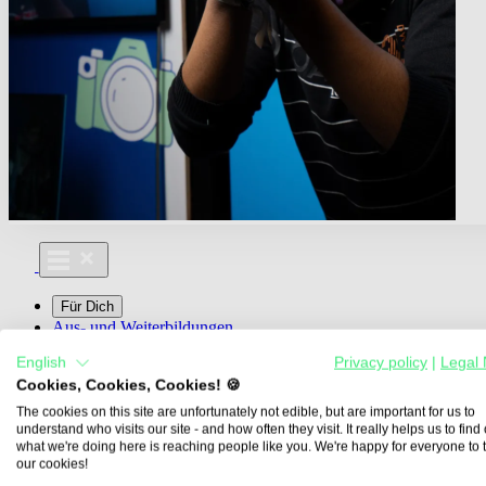
Für Dich
Aus- und Weiterbildungen
Für Lehre & Ausbildung
English
Privacy policy
|
Legal 
Media For You
Cookies, Cookies, Cookies! 🍪
Über Uns
The cookies on this site are unfortunately not edible, but are important for us to
understand who visits our site - and how often they visit. It really helps us to find o
what we're doing here is reaching people like you. We're happy for everyone to 
our cookies!
Übersicht
Berufe