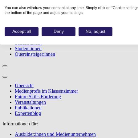
Studiengänge
You can also withdraw your consent at any time. Simply click on “Cookie settings
Events
the bottom of the page and adjust your settings.
Berufstest
Bewerbungstipps
Accept all
Deny
No, adjust
Informationen für:
Schüler:innen
Student:innen
Quereinsteiger:innen
Übersicht
Medienprofis im Klassenzimmer
Future Skills Förderung
Veranstaltungen
Publikationen
Expertenblog
Informationen für:
Ausbilder:innen und Medienunternehmen