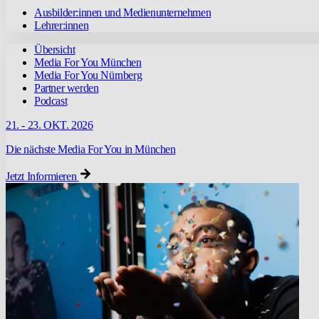
Ausbilder:innen und Medienunternehmen
Lehrer:innen
Übersicht
Media For You München
Media For You Nürnberg
Partner werden
Podcast
21. - 23. OKT. 2026
Die nächste Media For You in München
Jetzt Informieren