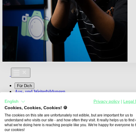
Für Dich
Aus- und Weiterbildungen
Für Lehre & Ausbildung
English
Privacy policy
|
Legal 
Media For You
Cookies, Cookies, Cookies! 🍪
Über Uns
The cookies on this site are unfortunately not edible, but are important for us to
understand who visits our site - and how often they visit. It really helps us to find o
what we're doing here is reaching people like you. We're happy for everyone to 
our cookies!
Übersicht
Berufe