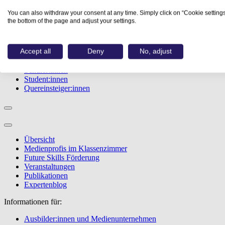
Studiengänge
You can also withdraw your consent at any time. Simply click on “Cookie settings
Events
the bottom of the page and adjust your settings.
Berufstest
Bewerbungstipps
Accept all
Deny
No, adjust
Informationen für:
Schüler:innen
Student:innen
Quereinsteiger:innen
Übersicht
Medienprofis im Klassenzimmer
Future Skills Förderung
Veranstaltungen
Publikationen
Expertenblog
Informationen für:
Ausbilder:innen und Medienunternehmen