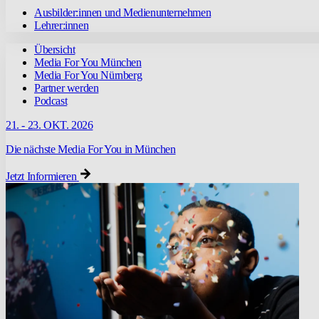
Ausbilder:innen und Medienunternehmen
Lehrer:innen
Übersicht
Media For You München
Media For You Nürnberg
Partner werden
Podcast
21. - 23. OKT. 2026
Die nächste Media For You in München
Jetzt Informieren