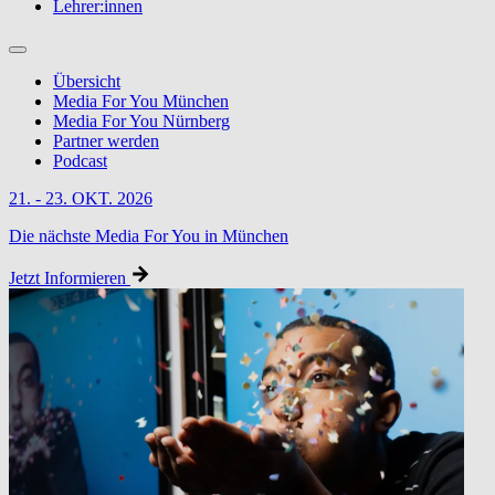
Lehrer:innen
Übersicht
Media For You München
Media For You Nürnberg
Partner werden
Podcast
21. - 23. OKT. 2026
Die nächste Media For You in München
Jetzt Informieren