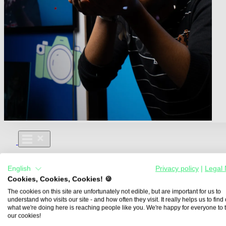
Für Dich
English
Privacy policy
|
Legal 
Aus- und Weiterbildungen
Cookies, Cookies, Cookies! 🍪
Für Lehre & Ausbildung
Media For You
The cookies on this site are unfortunately not edible, but are important for us to
understand who visits our site - and how often they visit. It really helps us to find o
Über Uns
what we're doing here is reaching people like you. We're happy for everyone to 
our cookies!