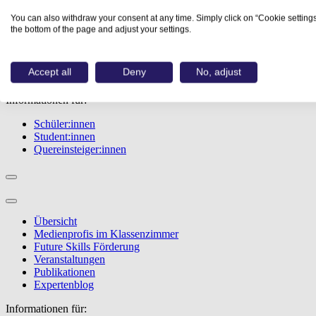
Übersicht
You can also withdraw your consent at any time. Simply click on “Cookie settings
Berufe
the bottom of the page and adjust your settings.
Studiengänge
Events
Berufstest
Accept all
Deny
No, adjust
Bewerbungstipps
Informationen für:
Schüler:innen
Student:innen
Quereinsteiger:innen
Übersicht
Medienprofis im Klassenzimmer
Future Skills Förderung
Veranstaltungen
Publikationen
Expertenblog
Informationen für: