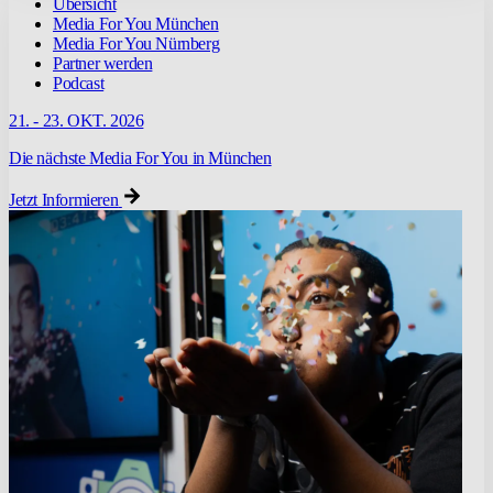
Übersicht
Media For You München
Media For You Nürnberg
Partner werden
Podcast
21. - 23. OKT. 2026
Die nächste Media For You in München
Jetzt Informieren