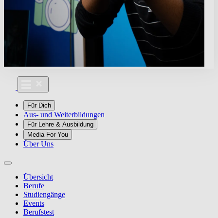
Für Dich
Aus- und Weiterbildungen
Für Lehre & Ausbildung
Media For You
Über Uns
Übersicht
Berufe
Studiengänge
Events
Berufstest