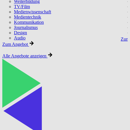
Weiterbildung
TV/Film
Medienwissenschaft
Medientechnik
Kommunikation
Journalismus
Design
Audio
Zum 
Zum Angebot
Alle Angebote anzeigen