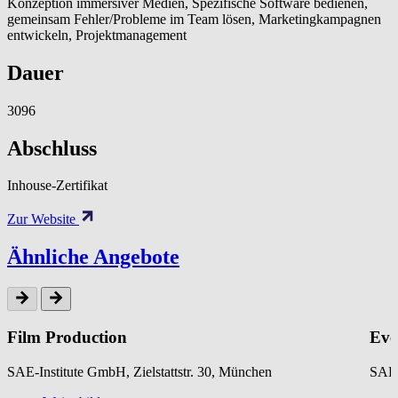
Konzeption immersiver Medien, Spezifische Software bedienen,
gemeinsam Fehler/Probleme im Team lösen, Marketingkampagnen
entwickeln, Projektmanagement
Dauer
3096
Abschluss
Inhouse-Zertifikat
Zur Website
Ähnliche Angebote
Film Production
Eve
SAE-Institute GmbH, Zielstattstr. 30, München
SAE-