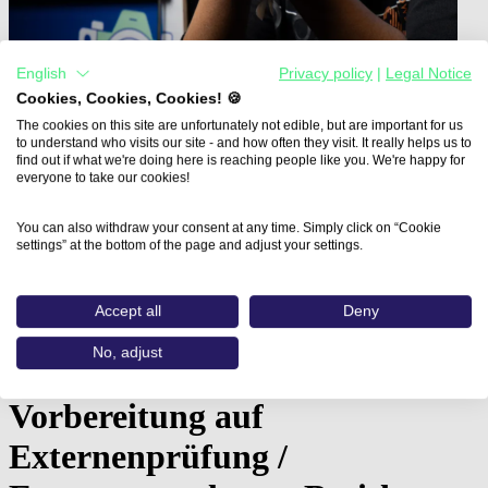
English
Privacy policy
|
Legal Notice
Cookies, Cookies, Cookies! 🍪
The cookies on this site are unfortunately not edible, but are important for us
to understand who visits our site - and how often they visit. It really helps us to
find out if what we're doing here is reaching people like you. We're happy for
everyone to take our cookies!
You can also withdraw your consent at any time. Simply click on “Cookie
Home
settings” at the bottom of the page and adjust your settings.
Aus- und Weiterbildungen
Veranstaltungskaufmann / Veranstaltungskauffrau -…
Accept all
Deny
Veranstaltungskaufmann /
No, adjust
Veranstaltungskauffrau -
Vorbereitung auf
Externenprüfung /