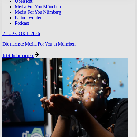
Übersicht
Media For You München
Media For You Nürnberg
Partner werden
Podcast
21. - 23. OKT. 2026
Die nächste Media For You in München
Jetzt Informieren