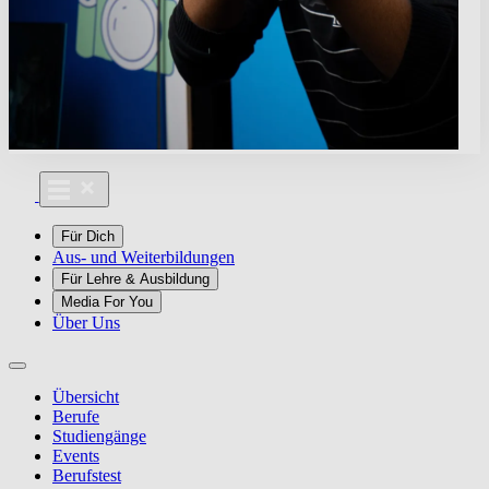
Für Dich
Aus- und Weiterbildungen
Für Lehre & Ausbildung
Media For You
Über Uns
Übersicht
Berufe
Studiengänge
Events
Berufstest