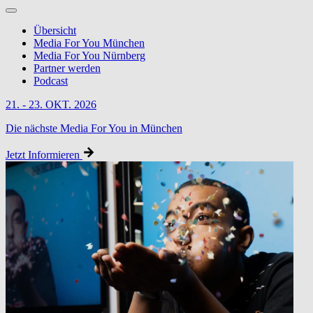
Übersicht
Media For You München
Media For You Nürnberg
Partner werden
Podcast
21. - 23. OKT. 2026
Die nächste Media For You in München
Jetzt Informieren