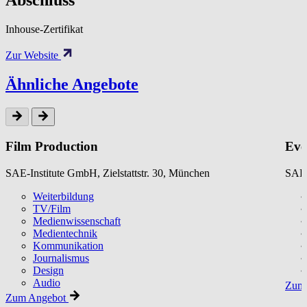
Abschluss
Inhouse-Zertifikat
Zur Website
Ähnliche Angebote
Film Production
Eve
SAE-Institute GmbH, Zielstattstr. 30, München
SAE-
Weiterbildung
TV/Film
Medienwissenschaft
Medientechnik
Kommunikation
Journalismus
Design
Audio
Zum 
Zum Angebot