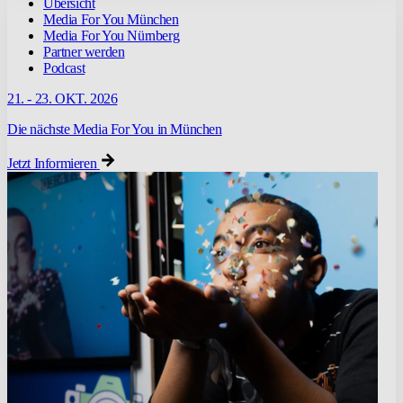
Übersicht
Media For You München
Media For You Nürnberg
Partner werden
Podcast
21. - 23. OKT. 2026
Die nächste Media For You in München
Jetzt Informieren