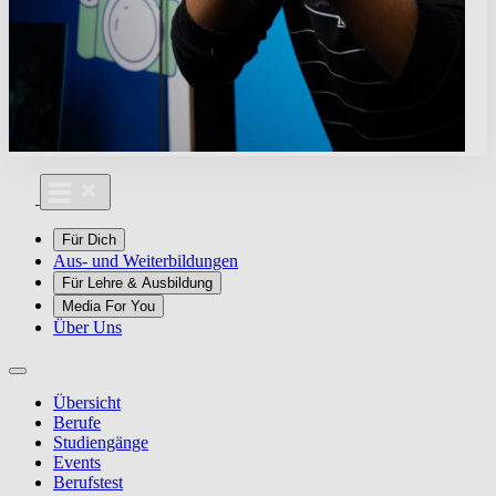
Für Dich
Aus- und Weiterbildungen
Für Lehre & Ausbildung
Media For You
Über Uns
Übersicht
Berufe
Studiengänge
Events
Berufstest