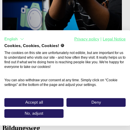
English
Privacy policy
|
Legal Notice
Cookies, Cookies, Cookies! 🍪
The cookies on this site are unfortunately not edible, but are important for us
to understand who visits our site - and how often they visit. It really helps us to
find out if what we're doing here is reaching people like you. We're happy for
Home
everyone to take our cookies!
Aus- und Weiterbildungen
Texturing für 3D /…
You can also withdraw your consent at any time. Simply click on “Cookie
settings” at the bottom of the page and adjust your settings.
Texturing für 3D / CGI in
Adobe Substance 3D Painter
Accept all
Deny
No, adjust
vhs-Weiterbildungsakademie Kelheim e.V.
Bildungsweg