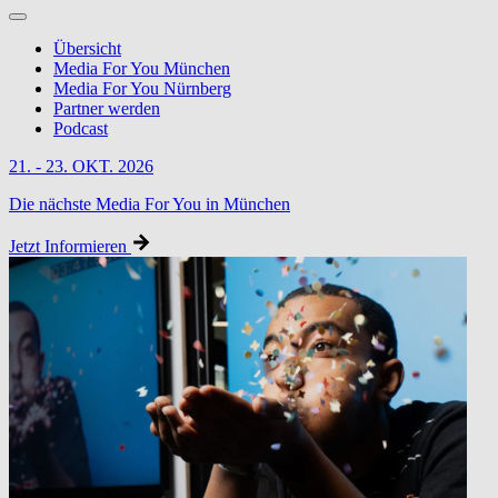
Übersicht
Media For You München
Media For You Nürnberg
Partner werden
Podcast
21. - 23. OKT. 2026
Die nächste Media For You in München
Jetzt Informieren