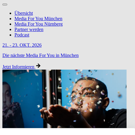
Übersicht
Media For You München
Media For You Nürnberg
Partner werden
Podcast
21. - 23. OKT. 2026
Die nächste Media For You in München
Jetzt Informieren