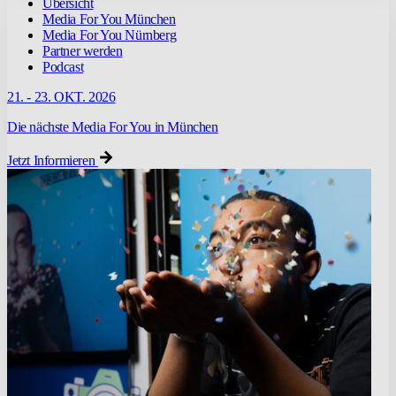
Übersicht
Media For You München
Media For You Nürnberg
Partner werden
Podcast
21. - 23. OKT. 2026
Die nächste Media For You in München
Jetzt Informieren