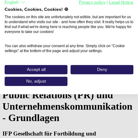
English
Privacy policy
|
Legal Notice
Cookies, Cookies, Cookies! 🍪
The cookies on this site are unfortunately not edible, but are important for us
to understand who visits our site - and how often they visit. It really helps us to
find out if what we're doing here is reaching people like you. We're happy for
everyone to take our cookies!
You can also withdraw your consent at any time. Simply click on “Cookie
settings” at the bottom of the page and adjust your settings.
Home
Accept all
Deny
Aus- und Weiterbildungen
Public Relations (PR) und…
No, adjust
Public Relations (PR) und
Unternehmenskommunikation
- Grundlagen
IFP Gesellschaft für Fortbildung und