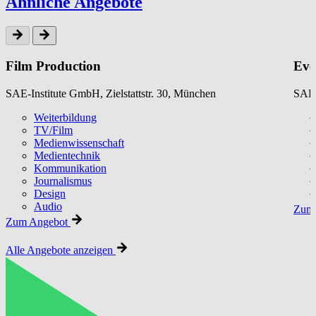
Ähnliche Angebote
Film Production
Eve
SAE-Institute GmbH, Zielstattstr. 30, München
SAE-
Weiterbildung
TV/Film
Medienwissenschaft
Medientechnik
Kommunikation
Journalismus
Design
Audio
Zum 
Zum Angebot
Alle Angebote anzeigen