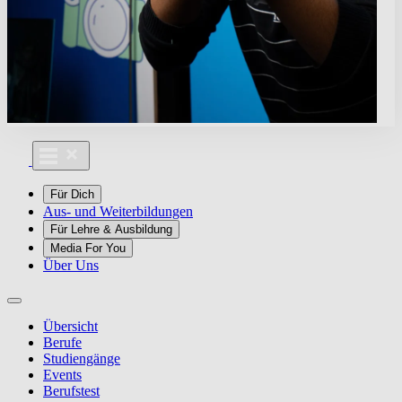
Für Dich
Aus- und Weiterbildungen
Für Lehre & Ausbildung
Media For You
Über Uns
Übersicht
Berufe
Studiengänge
Events
Berufstest