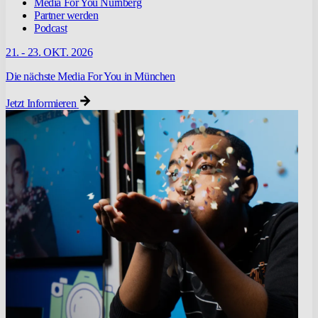
Media For You Nürnberg
Partner werden
Podcast
21. - 23. OKT. 2026
Die nächste Media For You in München
Jetzt Informieren