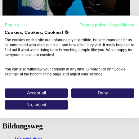
English
Privacy policy
|
Legal Notice
Cookies, Cookies, Cookies! 🍪
The cookies on this site are unfortunately not edible, but are important for us
to understand who visits our site - and how often they visit. It really helps us to
Home
find out if what we're doing here is reaching people like you. We're happy for
Aus- und Weiterbildungen
everyone to take our cookies!
Photoshop für Digital Fashion…
You can also withdraw your consent at any time. Simply click on “Cookie
Photoshop für Digital Fashion -
settings” at the bottom of the page and adjust your settings.
Textildesign und
Accept all
Deny
Verpackungsdesign
No, adjust
vhs-Weiterbildungsakademie Kelheim e.V.
Bildungsweg