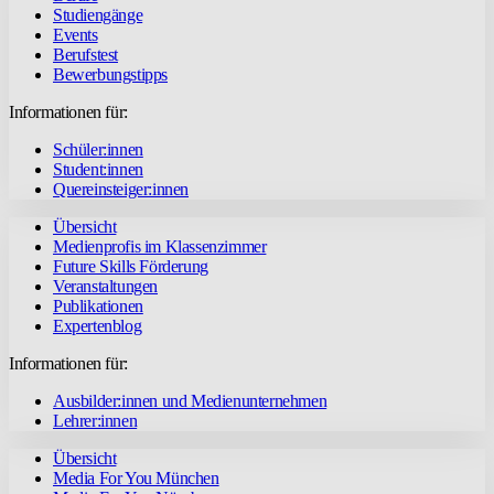
Studiengänge
Events
Berufstest
Bewerbungstipps
Informationen für:
Schüler:innen
Student:innen
Quereinsteiger:innen
Übersicht
Medienprofis im Klassenzimmer
Future Skills Förderung
Veranstaltungen
Publikationen
Expertenblog
Informationen für:
Ausbilder:innen und Medienunternehmen
Lehrer:innen
Übersicht
Media For You München