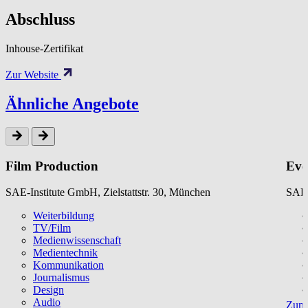
Abschluss
Inhouse-Zertifikat
Zur Website
Ähnliche Angebote
Film Production
Eve
SAE-Institute GmbH, Zielstattstr. 30, München
SAE-
Weiterbildung
TV/Film
Medienwissenschaft
Medientechnik
Kommunikation
Journalismus
Design
Audio
Zum 