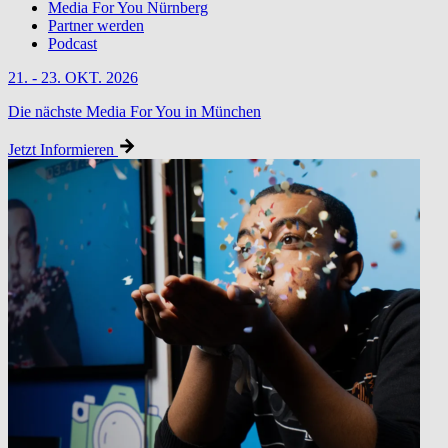
Media For You Nürnberg
Partner werden
Podcast
21. - 23. OKT. 2026
Die nächste Media For You in München
Jetzt Informieren