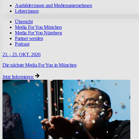
Ausbilder:innen und Medienunternehmen
Lehrer:innen
Übersicht
Media For You München
Media For You Nürnberg
Partner werden
Podcast
21. - 23. OKT. 2026
Die nächste Media For You in München
Jetzt Informieren