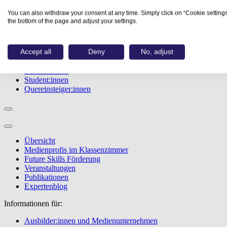
Studiengänge
You can also withdraw your consent at any time. Simply click on “Cookie settings
Events
the bottom of the page and adjust your settings.
Berufstest
Bewerbungstipps
Accept all
Deny
No, adjust
Informationen für:
Schüler:innen
Student:innen
Quereinsteiger:innen
Übersicht
Medienprofis im Klassenzimmer
Future Skills Förderung
Veranstaltungen
Publikationen
Expertenblog
Informationen für:
Ausbilder:innen und Medienunternehmen