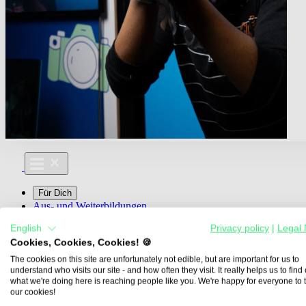
Für Dich
Aus- und Weiterbildungen
Für Lehre & Ausbildung
English
Privacy policy
|
Legal 
Media For You
Cookies, Cookies, Cookies! 🍪
Über Uns
The cookies on this site are unfortunately not edible, but are important for us to
understand who visits our site - and how often they visit. It really helps us to find o
what we're doing here is reaching people like you. We're happy for everyone to 
our cookies!
Übersicht
Berufe