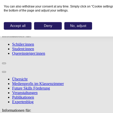
Übersicht
You can also withdraw your consent at any time. Simply click on “Cookie settings
Berufe
the bottom of the page and adjust your settings.
Studiengänge
Events
Berufstest
Accept all
Deny
No, adjust
Bewerbungstipps
Informationen für:
Schüler:innen
Student:innen
Quereinsteiger:innen
Übersicht
Medienprofis im Klassenzimmer
Future Skills Förderung
Veranstaltungen
Publikationen
Expertenblog
Informationen für: