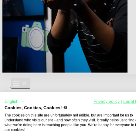
Für Dich
English
Privacy policy
|
Legal 
Aus- und Weiterbildungen
Cookies, Cookies, Cookies! 🍪
Für Lehre & Ausbildung
Media For You
The cookies on this site are unfortunately not edible, but are important for us to
understand who visits our site - and how often they visit. It really helps us to find o
Über Uns
what we're doing here is reaching people like you. We're happy for everyone to 
our cookies!