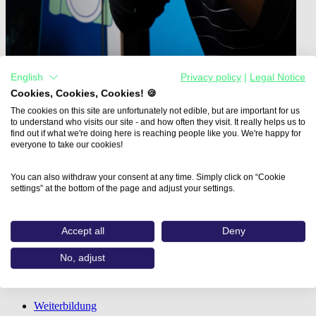
English
Privacy policy
|
Legal Notice
Cookies, Cookies, Cookies! 🍪
Home
The cookies on this site are unfortunately not edible, but are important for us
Aus- und Weiterbildungen
to understand who visits our site - and how often they visit. It really helps us to
Grafikdesigner:in - Professioneller Workflow…
find out if what we're doing here is reaching people like you. We're happy for
everyone to take our cookies!
Grafikdesigner:in -
You can also withdraw your consent at any time. Simply click on “Cookie
Professioneller Workflow
settings” at the bottom of the page and adjust your settings.
IFP Gesellschaft für Fortbildung und
Accept all
Deny
Personalentwicklung mbH
No, adjust
Bildungsweg
Weiterbildung