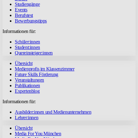
Studiengänge
Events
Berufstest
Bewerbungstipps
Informationen für:
Schüler:innen
Student:innen
Quereinsteiger:innen
Übersicht
Medienprofis im Klassenzimmer
Future Skills Förderung
Veranstaltungen
Publikationen
Expertenblog
Informationen für:
Ausbilder:innen und Medienunternehmen
Lehrer:innen
Übersicht
Media For You München