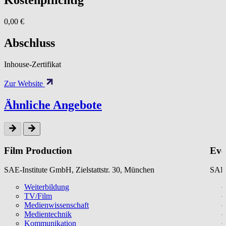
Kostenpflichtig
0,00 €
Abschluss
Inhouse-Zertifikat
Zur Website
Ähnliche Angebote
Film Production
Eve
SAE-Institute GmbH, Zielstattstr. 30, München
SAE-
Weiterbildung
TV/Film
Medienwissenschaft
Medientechnik
Kommunikation