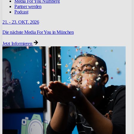
Media For You Nürnberg
Partner werden
Podcast
21. - 23. OKT. 2026
Die nächste Media For You in München
Jetzt Informieren