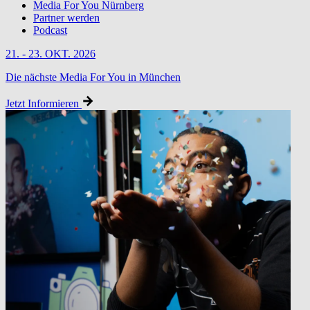
Media For You Nürnberg
Partner werden
Podcast
21. - 23. OKT. 2026
Die nächste Media For You in München
Jetzt Informieren