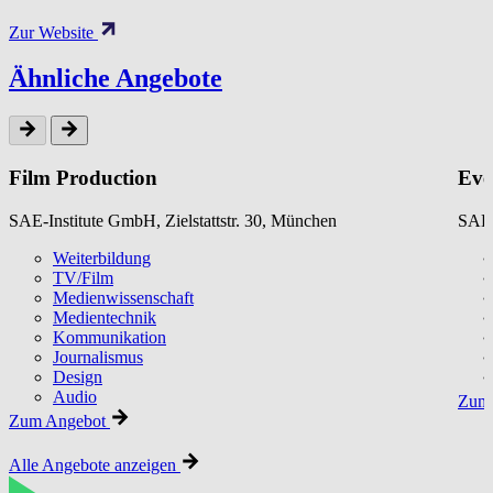
Zur Website
Ähnliche Angebote
Film Production
Eve
SAE-Institute GmbH, Zielstattstr. 30, München
SAE-
Weiterbildung
TV/Film
Medienwissenschaft
Medientechnik
Kommunikation
Journalismus
Design
Audio
Zum 
Zum Angebot
Alle Angebote anzeigen