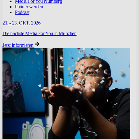
Media For You Nürnberg
Partner werden
Podcast
21. - 23. OKT. 2026
Die nächste Media For You in München
Jetzt Informieren