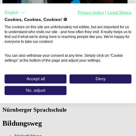
English
Privacy policy
|
Legal Notice
Cookies, Cookies, Cookies! 🍪
The cookies on this site are unfortunately not edible, but are important for us
to understand who visits our site - and how often they visit. It really helps us to
find out if what we're doing here is reaching people like you. We're happy for
everyone to take our cookies!
Home
Aus- und Weiterbildungen
You can also withdraw your consent at any time. Simply click on “Cookie
Fachkraft 3D-Design: Projektvisualisierung in…
settings” at the bottom of the page and adjust your settings.
Fachkraft 3D-Design:
Accept all
Deny
Projektvisualisierung in der
No, adjust
Unreal Engine
Nürnberger Sprachschule
Bildungsweg