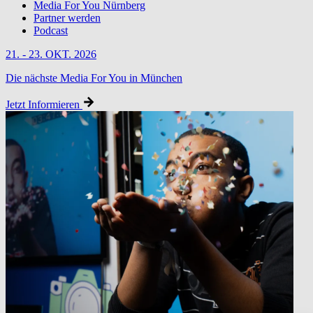
Media For You Nürnberg
Partner werden
Podcast
21. - 23. OKT. 2026
Die nächste Media For You in München
Jetzt Informieren