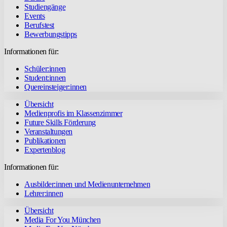
Studiengänge
Events
Berufstest
Bewerbungstipps
Informationen für:
Schüler:innen
Student:innen
Quereinsteiger:innen
Übersicht
Medienprofis im Klassenzimmer
Future Skills Förderung
Veranstaltungen
Publikationen
Expertenblog
Informationen für:
Ausbilder:innen und Medienunternehmen
Lehrer:innen
Übersicht
Media For You München