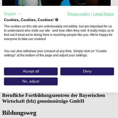
English
Privacy policy
|
Legal Notice
Cookies, Cookies, Cookies! 🍪
The cookies on this site are unfortunately not edible, but are important for us
to understand who visits our site - and how often they visit. It really helps us to
find out if what we're doing here is reaching people like you. We're happy for
everyone to take our cookies!
Home
Aus- und Weiterbildungen
Fachkraft 3D-Design: Projektvisualisierung in…
You can also withdraw your consent at any time. Simply click on “Cookie
settings” at the bottom of the page and adjust your settings.
Fachkraft 3D-Design:
Projektvisualisierung in der
Accept all
Deny
Unreal Engine
No, adjust
Berufliche Fortbildungszentren der Bayerischen
Wirtschaft (bfz) gemeinnützige GmbH
Bildungsweg