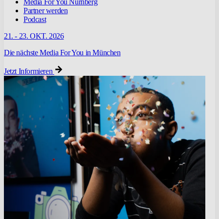
Media For You Nürnberg
Partner werden
Podcast
21. - 23. OKT. 2026
Die nächste Media For You in München
Jetzt Informieren