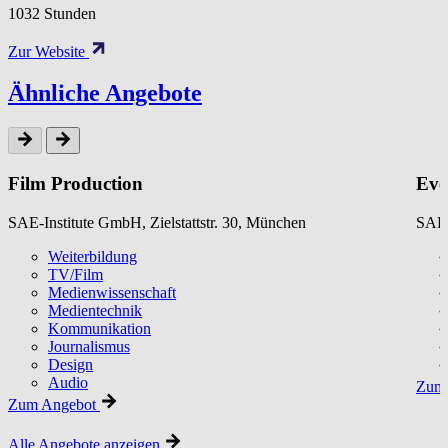
1032 Stunden
Zur Website
Ähnliche Angebote
Film Production
Eve
SAE-Institute GmbH, Zielstattstr. 30, München
SAE-
Weiterbildung
TV/Film
Medienwissenschaft
Medientechnik
Kommunikation
Journalismus
Design
Audio
Zum 
Zum Angebot
Alle Angebote anzeigen