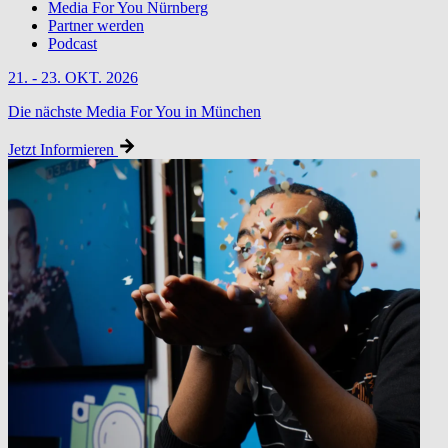
Media For You Nürnberg
Partner werden
Podcast
21. - 23. OKT. 2026
Die nächste Media For You in München
Jetzt Informieren