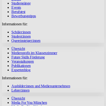
Studiengänge
Events
Berufstest
Bewerbungstipps
Informationen für:
Schüler:innen
Student:innen
Quereinsteiger:innen
Übersicht
Medienprofis im Klassenzimmer
Future Skills Förderung
Veranstaltungen
Publikationen
Expertenblog
Informationen für:
Ausbilder:innen und Medienunternehmen
Lehrer:innen
Übersicht
Media For You München