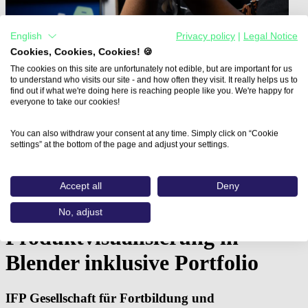
English
Privacy policy
|
Legal Notice
Cookies, Cookies, Cookies! 🍪
The cookies on this site are unfortunately not edible, but are important for us
to understand who visits our site - and how often they visit. It really helps us to
find out if what we're doing here is reaching people like you. We're happy for
everyone to take our cookies!
You can also withdraw your consent at any time. Simply click on “Cookie
settings” at the bottom of the page and adjust your settings.
Home
Aus- und Weiterbildungen
Fachkraft 3D-Design: Produktvisualisierung in…
Accept all
Deny
Fachkraft 3D-Design:
No, adjust
Produktvisualisierung in
Blender inklusive Portfolio
IFP Gesellschaft für Fortbildung und