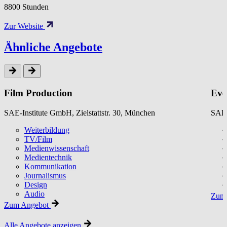
8800 Stunden
Zur Website
Ähnliche Angebote
Film Production
Eve
SAE-Institute GmbH, Zielstattstr. 30, München
SAE-
Weiterbildung
TV/Film
Medienwissenschaft
Medientechnik
Kommunikation
Journalismus
Design
Audio
Zum 
Zum Angebot
Alle Angebote anzeigen