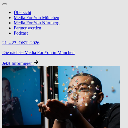
Übersicht
Media For You München
Media For You Nürnberg
Partner werden
Podcast
21. - 23. OKT. 2026
Die nächste Media For You in München
Jetzt Informieren