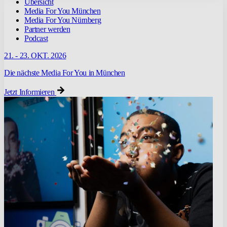
Übersicht
Media For You München
Media For You Nürnberg
Partner werden
Podcast
21. - 23. OKT. 2026
Die nächste Media For You in München
Jetzt Informieren