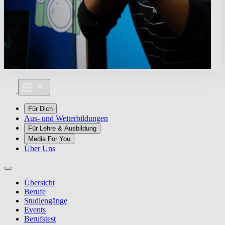
Für Dich
Aus- und Weiterbildungen
Für Lehre & Ausbildung
Media For You
Über Uns
Übersicht
Berufe
Studiengänge
Events
Berufstest