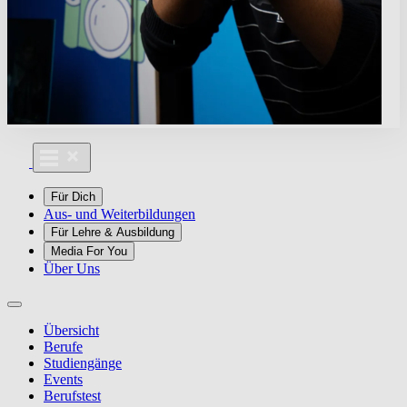
Für Dich
Aus- und Weiterbildungen
Für Lehre & Ausbildung
Media For You
Über Uns
Übersicht
Berufe
Studiengänge
Events
Berufstest