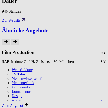
Dauer
946 Stunden
Zur Website
Ähnliche Angebote
Film Production
Eve
SAE-Institute GmbH, Zielstattstr. 30, München
SAE-
Weiterbildung
TV/Film
Medienwissenschaft
Medientechnik
Kommunikation
Journalismus
Design
Audio
Zum 
Zum Angebot