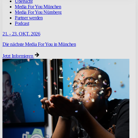
Übersicht
Media For You München
Media For You Nürnberg
Partner werden
Podcast
21. - 23. OKT. 2026
Die nächste Media For You in München
Jetzt Informieren