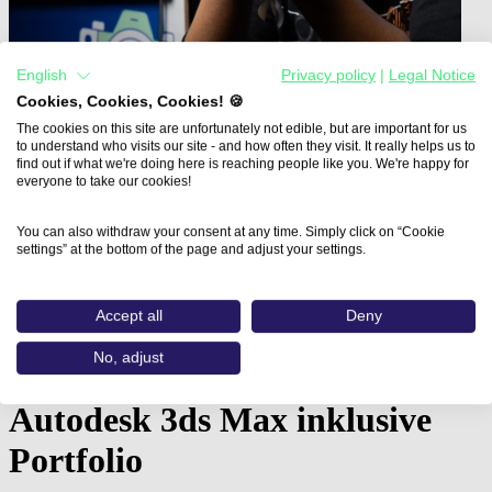
English
Privacy policy
|
Legal Notice
Cookies, Cookies, Cookies! 🍪
The cookies on this site are unfortunately not edible, but are important for us
to understand who visits our site - and how often they visit. It really helps us to
find out if what we're doing here is reaching people like you. We're happy for
everyone to take our cookies!
You can also withdraw your consent at any time. Simply click on “Cookie
Home
settings” at the bottom of the page and adjust your settings.
Aus- und Weiterbildungen
Fachkraft 3D-Design: Architekturvisualisierung in…
Accept all
Deny
Fachkraft 3D-Design:
No, adjust
Architekturvisualisierung in
Autodesk 3ds Max inklusive
Portfolio