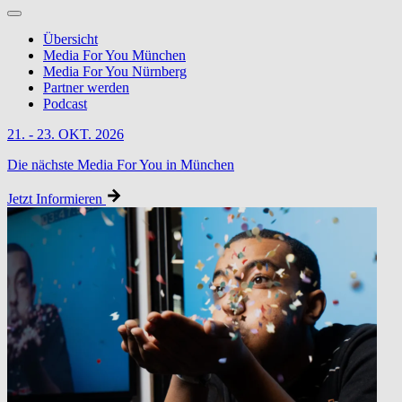
Übersicht
Media For You München
Media For You Nürnberg
Partner werden
Podcast
21. - 23. OKT. 2026
Die nächste Media For You in München
Jetzt Informieren