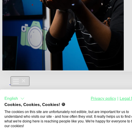
Für Dich
English
Privacy policy
|
Legal 
Aus- und Weiterbildungen
Cookies, Cookies, Cookies! 🍪
Für Lehre & Ausbildung
Media For You
The cookies on this site are unfortunately not edible, but are important for us to
understand who visits our site - and how often they visit. It really helps us to find o
Über Uns
what we're doing here is reaching people like you. We're happy for everyone to 
our cookies!