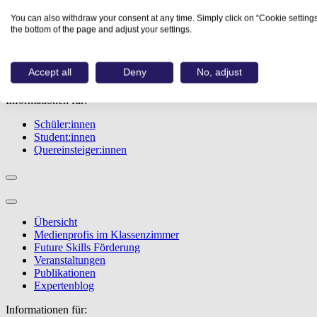
Übersicht
You can also withdraw your consent at any time. Simply click on “Cookie settings
Berufe
the bottom of the page and adjust your settings.
Studiengänge
Events
Berufstest
Accept all
Deny
No, adjust
Bewerbungstipps
Informationen für:
Schüler:innen
Student:innen
Quereinsteiger:innen
Übersicht
Medienprofis im Klassenzimmer
Future Skills Förderung
Veranstaltungen
Publikationen
Expertenblog
Informationen für: