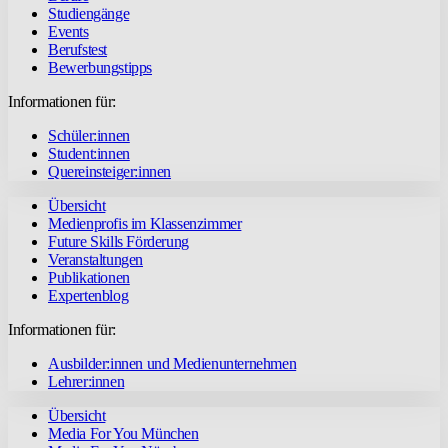
Studiengänge
Events
Berufstest
Bewerbungstipps
Informationen für:
Schüler:innen
Student:innen
Quereinsteiger:innen
Übersicht
Medienprofis im Klassenzimmer
Future Skills Förderung
Veranstaltungen
Publikationen
Expertenblog
Informationen für:
Ausbilder:innen und Medienunternehmen
Lehrer:innen
Übersicht
Media For You München