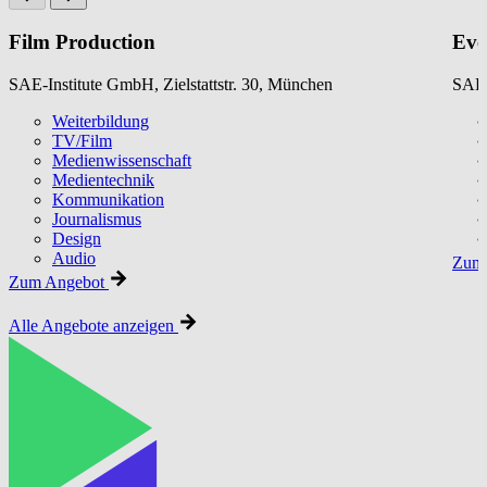
Film Production
Eve
SAE-Institute GmbH, Zielstattstr. 30, München
SAE-
Weiterbildung
TV/Film
Medienwissenschaft
Medientechnik
Kommunikation
Journalismus
Design
Audio
Zum 
Zum Angebot
Alle Angebote anzeigen