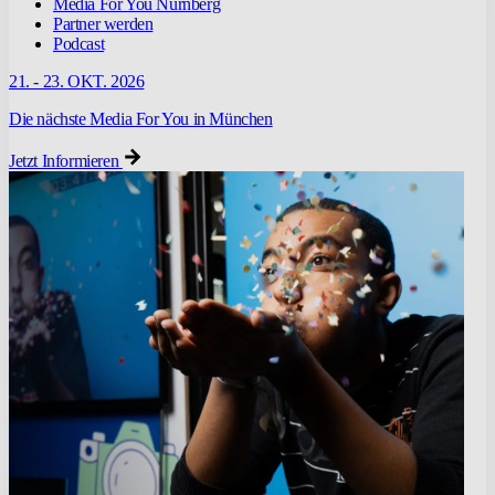
Media For You Nürnberg
Partner werden
Podcast
21. - 23. OKT. 2026
Die nächste Media For You in München
Jetzt Informieren