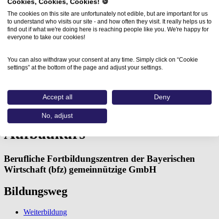
Cookies, Cookies, Cookies! 🍪
The cookies on this site are unfortunately not edible, but are important for us
to understand who visits our site - and how often they visit. It really helps us to
find out if what we're doing here is reaching people like you. We're happy for
everyone to take our cookies!
You can also withdraw your consent at any time. Simply click on “Cookie
settings” at the bottom of the page and adjust your settings.
Home
Aus- und Weiterbildungen
Adobe® Illustrator® Aufbaukurs (Berufliche…
Accept all
Deny
Adobe® Illustrator®
No, adjust
Aufbaukurs
Berufliche Fortbildungszentren der Bayerischen
Wirtschaft (bfz) gemeinnützige GmbH
Bildungsweg
Weiterbildung