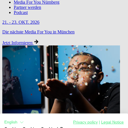
Media For You Nürnberg
Partner werden
Podcast
21. - 23. OKT. 2026
Die nächste Media For You in München
Jetzt Informieren
English
Privacy policy
|
Legal Notice