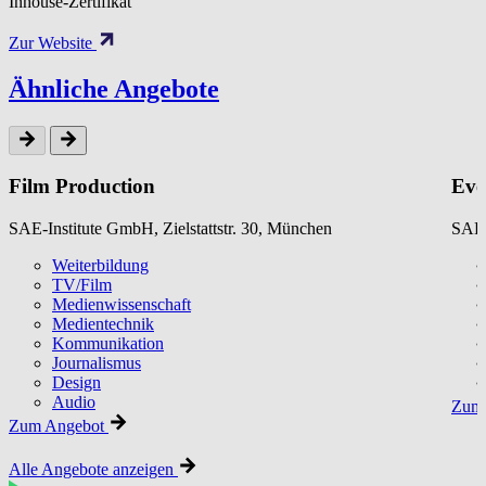
Inhouse-Zertifikat
Zur Website
Ähnliche Angebote
Film Production
Eve
SAE-Institute GmbH, Zielstattstr. 30, München
SAE-
Weiterbildung
TV/Film
Medienwissenschaft
Medientechnik
Kommunikation
Journalismus
Design
Audio
Zum 
Zum Angebot
Alle Angebote anzeigen