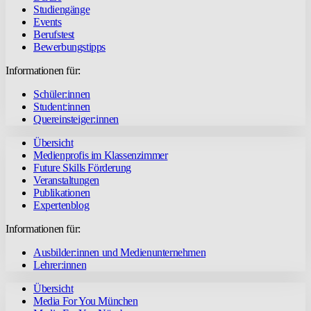
Studiengänge
Events
Berufstest
Bewerbungstipps
Informationen für:
Schüler:innen
Student:innen
Quereinsteiger:innen
Übersicht
Medienprofis im Klassenzimmer
Future Skills Förderung
Veranstaltungen
Publikationen
Expertenblog
Informationen für:
Ausbilder:innen und Medienunternehmen
Lehrer:innen
Übersicht
Media For You München