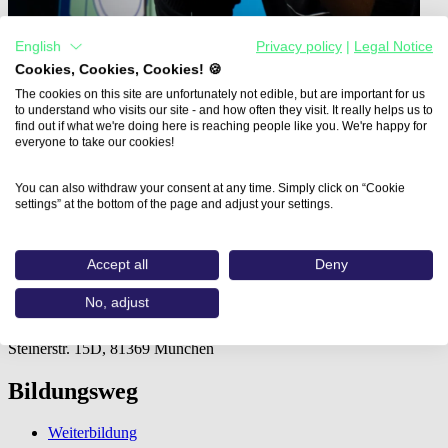
English
Privacy policy
|
Legal Notice
Cookies, Cookies, Cookies! 🍪
The cookies on this site are unfortunately not edible, but are important for us
to understand who visits our site - and how often they visit. It really helps us to
find out if what we're doing here is reaching people like you. We're happy for
everyone to take our cookies!
Home
Aus- und Weiterbildungen
3D-Grafik & Animation (Wildner…
You can also withdraw your consent at any time. Simply click on “Cookie
settings” at the bottom of the page and adjust your settings.
3D-Grafik & Animation
Accept all
Deny
Wildner Akademie für Digitale Wirtschaft &
No, adjust
Management
Steinerstr. 15D, 81369 München
Bildungsweg
Weiterbildung