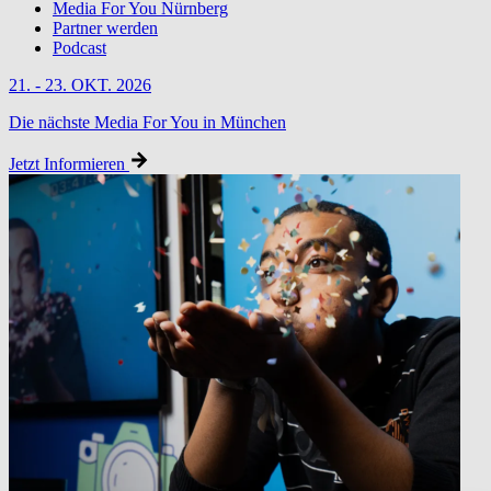
Media For You Nürnberg
Partner werden
Podcast
21. - 23. OKT. 2026
Die nächste Media For You in München
Jetzt Informieren