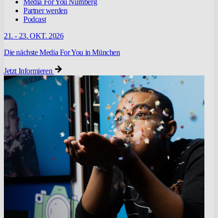
Media For You Nürnberg
Partner werden
Podcast
21. - 23. OKT. 2026
Die nächste Media For You in München
Jetzt Informieren