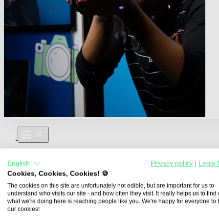
Für Dich
English
Privacy policy
|
Legal 
Aus- und Weiterbildungen
Cookies, Cookies, Cookies! 🍪
Für Lehre & Ausbildung
Media For You
The cookies on this site are unfortunately not edible, but are important for us to
understand who visits our site - and how often they visit. It really helps us to find o
Über Uns
what we're doing here is reaching people like you. We're happy for everyone to 
our cookies!