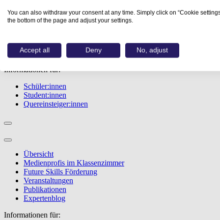
Übersicht
You can also withdraw your consent at any time. Simply click on “Cookie settings
Berufe
the bottom of the page and adjust your settings.
Studiengänge
Events
Berufstest
Accept all
Deny
No, adjust
Bewerbungstipps
Informationen für:
Schüler:innen
Student:innen
Quereinsteiger:innen
Übersicht
Medienprofis im Klassenzimmer
Future Skills Förderung
Veranstaltungen
Publikationen
Expertenblog
Informationen für: