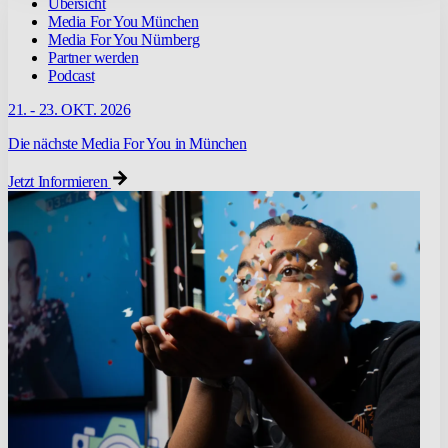
Übersicht
Media For You München
Media For You Nürnberg
Partner werden
Podcast
21. - 23. OKT. 2026
Die nächste Media For You in München
Jetzt Informieren