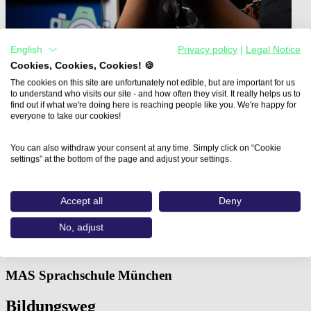
English
Privacy policy
|
Legal Notice
Cookies, Cookies, Cookies! 🍪
The cookies on this site are unfortunately not edible, but are important for us
to understand who visits our site - and how often they visit. It really helps us to
find out if what we're doing here is reaching people like you. We're happy for
everyone to take our cookies!
You can also withdraw your consent at any time. Simply click on “Cookie
Home
settings” at the bottom of the page and adjust your settings.
Aus- und Weiterbildungen
3D / CGI Basics…
Accept all
Deny
3D / CGI Basics in der 3D-
No, adjust
Software Autodesk 3Ds Max
MAS Sprachschule München
Bildungsweg