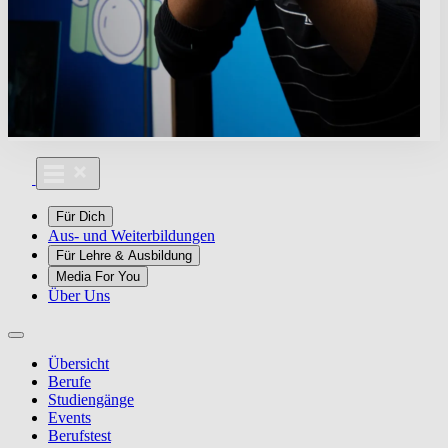
Für Dich
Aus- und Weiterbildungen
Für Lehre & Ausbildung
Media For You
Über Uns
Übersicht
Berufe
Studiengänge
Events
Berufstest