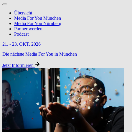
Übersicht
Media For You München
Media For You Nürnberg
Partner werden
Podcast
21. - 23. OKT. 2026
Die nächste Media For You in München
Jetzt Informieren