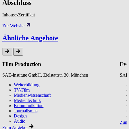
Abschluss
Inhouse-Zertifikat
Zur Website
Ähnliche Angebote
Film Production
Eve
SAE-Institute GmbH, Zielstattstr. 30, München
SAE-
Weiterbildung
TV/Film
Medienwissenschaft
Medientechnik
Kommunikation
Journalismus
Design
Audio
Zum 
Zum Angebot