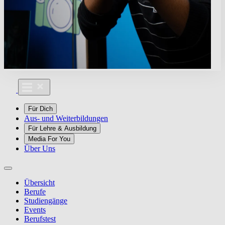
Für Dich
Aus- und Weiterbildungen
Für Lehre & Ausbildung
Media For You
Über Uns
Übersicht
Berufe
Studiengänge
Events
Berufstest