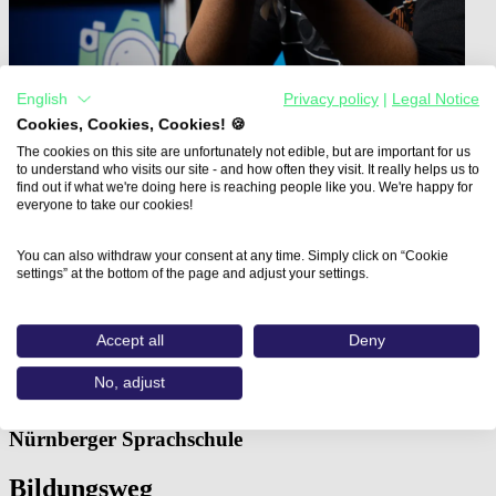
English
Privacy policy
|
Legal Notice
Cookies, Cookies, Cookies! 🍪
The cookies on this site are unfortunately not edible, but are important for us
to understand who visits our site - and how often they visit. It really helps us to
find out if what we're doing here is reaching people like you. We're happy for
everyone to take our cookies!
Home
You can also withdraw your consent at any time. Simply click on “Cookie
Aus- und Weiterbildungen
settings” at the bottom of the page and adjust your settings.
3D / CGI 3D-Druck…
3D / CGI 3D-Druck mit der
Accept all
Deny
3D-Software Blender
No, adjust
Nürnberger Sprachschule
Bildungsweg