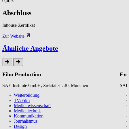
0,00 €
Abschluss
Inhouse-Zertifikat
Zur Website
Ähnliche Angebote
Film Production
Eve
SAE-Institute GmbH, Zielstattstr. 30, München
SAE-
Weiterbildung
TV/Film
Medienwissenschaft
Medientechnik
Kommunikation
Journalismus
Design