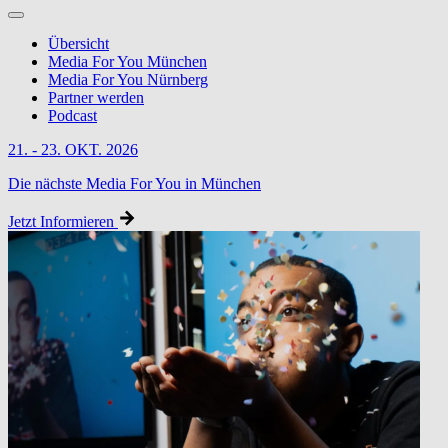
Übersicht
Media For You München
Media For You Nürnberg
Partner werden
Podcast
21. - 23. OKT. 2026
Die nächste Media For You in München
Jetzt Informieren