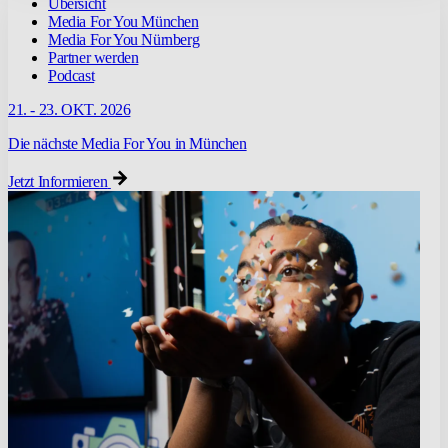
Übersicht
Media For You München
Media For You Nürnberg
Partner werden
Podcast
21. - 23. OKT. 2026
Die nächste Media For You in München
Jetzt Informieren