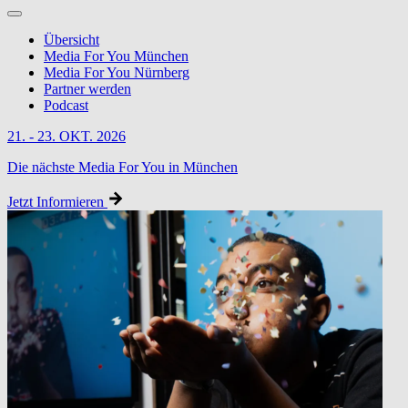
Übersicht
Media For You München
Media For You Nürnberg
Partner werden
Podcast
21. - 23. OKT. 2026
Die nächste Media For You in München
Jetzt Informieren