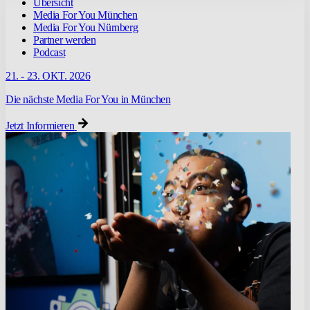
Übersicht
Media For You München
Media For You Nürnberg
Partner werden
Podcast
21. - 23. OKT. 2026
Die nächste Media For You in München
Jetzt Informieren