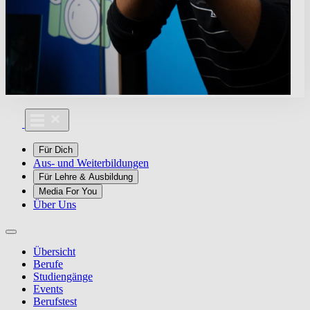
Für Dich
Aus- und Weiterbildungen
Für Lehre & Ausbildung
Media For You
Über Uns
Übersicht
Berufe
Studiengänge
Events
Berufstest