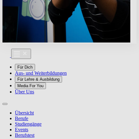
Für Dich
Aus- und Weiterbildungen
Für Lehre & Ausbildung
Media For You
Über Uns
Übersicht
Berufe
Studiengänge
Events
Berufstest