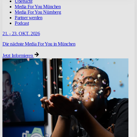
Übersicht
Media For You München
Media For You Nürnberg
Partner werden
Podcast
21. - 23. OKT. 2026
Die nächste Media For You in München
Jetzt Informieren