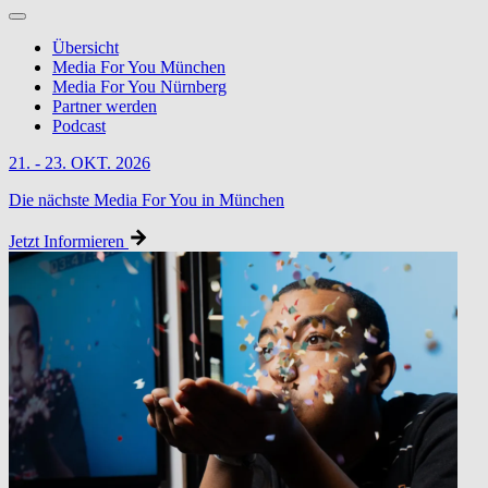
Übersicht
Media For You München
Media For You Nürnberg
Partner werden
Podcast
21. - 23. OKT. 2026
Die nächste Media For You in München
Jetzt Informieren