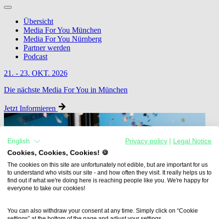
Übersicht
Media For You München
Media For You Nürnberg
Partner werden
Podcast
21. - 23. OKT. 2026
Die nächste Media For You in München
Jetzt Informieren
English
Privacy policy
|
Legal Notice
Cookies, Cookies, Cookies! 🍪
The cookies on this site are unfortunately not edible, but are important for us
to understand who visits our site - and how often they visit. It really helps us to
find out if what we're doing here is reaching people like you. We're happy for
everyone to take our cookies!
You can also withdraw your consent at any time. Simply click on “Cookie
settings” at the bottom of the page and adjust your settings.