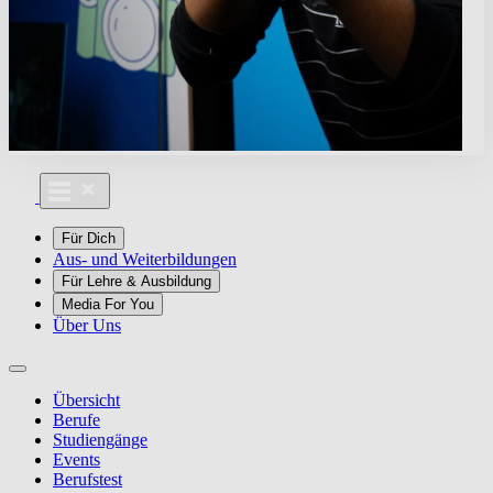
Für Dich
Aus- und Weiterbildungen
Für Lehre & Ausbildung
Media For You
Über Uns
Übersicht
Berufe
Studiengänge
Events
Berufstest