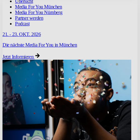
Übersicht
Media For You München
Media For You Nürnberg
Partner werden
Podcast
21. - 23. OKT. 2026
Die nächste Media For You in München
Jetzt Informieren