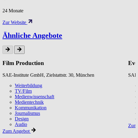
24 Monate
Zur Website
Ähnliche Angebote
Film Production
Eve
SAE-Institute GmbH, Zielstattstr. 30, München
SAE-
Weiterbildung
TV/Film
Medienwissenschaft
Medientechnik
Kommunikation
Journalismus
Design
Audio
Zum 
Zum Angebot